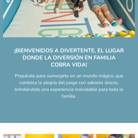
¡BIENVENIDOS A DIVERTENTE, EL LUGAR
DONDE LA DIVERSIÓN EN FAMILIA
COBRA VIDA!
Prepárate para sumergirte en un mundo mágico, que
combina la alegría del juego con sabores únicos,
brindándote una experiencia inolvidable para toda la
familia.