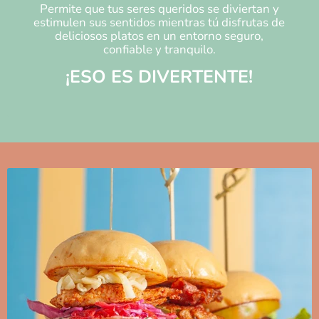
Permite que tus seres queridos se diviertan y
estimulen sus sentidos mientras tú disfrutas de
deliciosos platos en un entorno seguro,
confiable y tranquilo.
¡ESO ES DIVERTENTE!