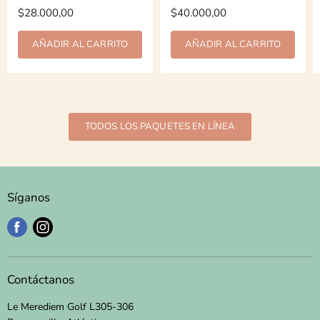
$28.000,00
$40.000,00
AÑADIR AL CARRITO
AÑADIR AL CARRITO
TODOS LOS PAQUETES EN LÍNEA
Síganos
Encuéntrenos
Encuéntrenos
en
en
Facebook
Instagram
Contáctanos
Le Merediem Golf L305-306